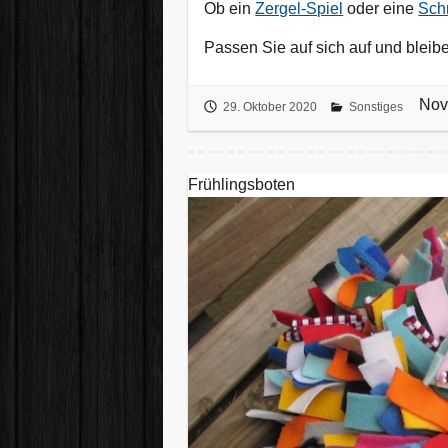
Ob ein
Zergel-Spiel
oder eine
Sch
Passen Sie auf sich auf und bleib
Nov
29. Oktober 2020
Sonstiges
Frühlingsboten