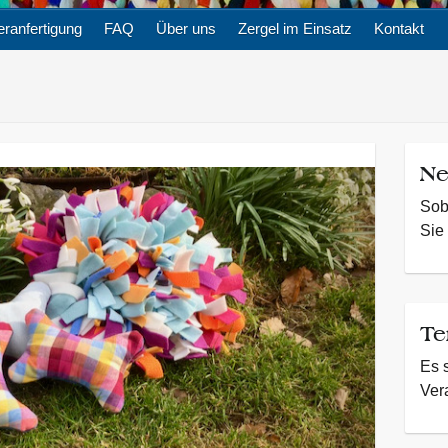
ranfertigung
FAQ
Über uns
Zergel im Einsatz
Kontakt
Ne
Sob
Sie 
Te
Es 
Ver